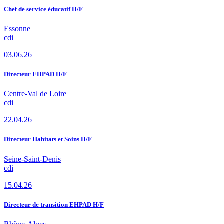
Chef de service éducatif H/F
Essonne
cdi
03.06.26
Directeur EHPAD H/F
Centre-Val de Loire
cdi
22.04.26
Directeur Habitats et Soins H/F
Seine-Saint-Denis
cdi
15.04.26
Directeur de transition EHPAD H/F