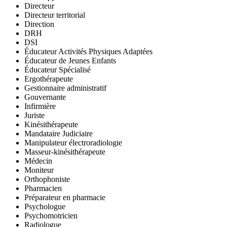
Directeur
Directeur territorial
Direction
DRH
DSI
Éducateur Activités Physiques Adaptées
Éducateur de Jeunes Enfants
Éducateur Spécialisé
Ergothérapeute
Gestionnaire administratif
Gouvernante
Infirmière
Juriste
Kinésithérapeute
Mandataire Judiciaire
Manipulateur électroradiologie
Masseur-kinésithérapeute
Médecin
Moniteur
Orthophoniste
Pharmacien
Préparateur en pharmacie
Psychologue
Psychomotricien
Radiologue