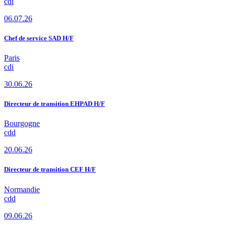
cdi
06.07.26
Chef de service SAD H/F
Paris
cdi
30.06.26
Directeur de transition EHPAD H/F
Bourgogne
cdd
20.06.26
Directeur de transition CEF H/F
Normandie
cdd
09.06.26