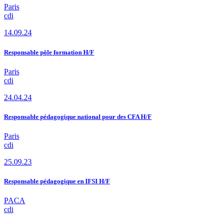
Paris
cdi
14.09.24
Responsable pôle formation H/F
Paris
cdi
24.04.24
Responsable pédagogique national pour des CFA H/F
Paris
cdi
25.09.23
Responsable pédagogique en IFSI H/F
PACA
cdi