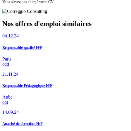
Vous n'avez pas chargé votre CV.
Nos offres d'emploi similaires
04.12.24
Responsable qualité H/F
Paris
cdd
21.11.24
Responsable Pédagogique H/F
Aube
cdi
14.09.24
Attaché de direction H/F