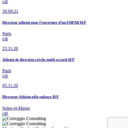
cdi
30.09.21
Directeur adjoint pour l’ouverture d’un EHPAD H/F
Paris
cdi
23.11.20
Adjoint de direction crèche multi accueil H/F
Paris
cdi
05.11.20
Directeur-Adjoint pôle enfance H/F
Seine-et-Marne
cdi