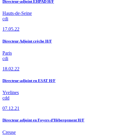
Directeur-adjoint EHPAD H/F
Hauts-de-Seine
cdi
17.05.22
Directeur Adjoint crèche H/F
Paris
cdi
18.02.22
Directeur-adjoint en ESAT H/F
Yvelines
cdd
07.12.21
Directeur adjoint en Foyers d’Hébergement H/F
Creuse