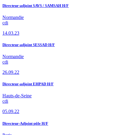
Directeur-adjoint SAVS / SAMSAH H/F
Normandie
cdi
14.03.23
Directeur-adjoint SESSAD H/F
Normandie
cdi
26.09.22
Directeur-adjoint EHPAD H/F
Hauts-de-Seine
cdi
05.09.22
Directeur-Adjoint pôle H/F