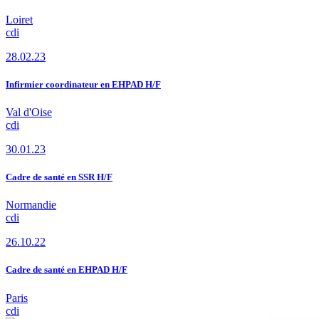
Loiret
cdi
28.02.23
Infirmier coordinateur en EHPAD H/F
Val d'Oise
cdi
30.01.23
Cadre de santé en SSR H/F
Normandie
cdi
26.10.22
Cadre de santé en EHPAD H/F
Paris
cdi