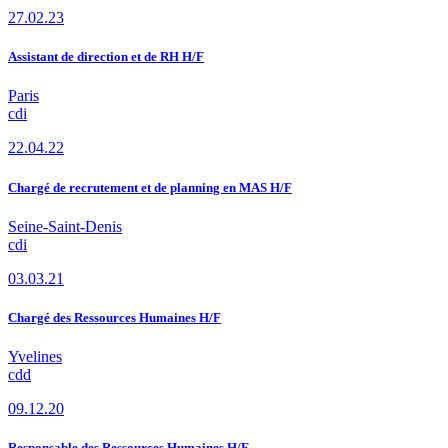
27.02.23
Assistant de direction et de RH H/F
Paris
cdi
22.04.22
Chargé de recrutement et de planning en MAS H/F
Seine-Saint-Denis
cdi
03.03.21
Chargé des Ressources Humaines H/F
Yvelines
cdd
09.12.20
Responsable des Ressources Humaines H/F