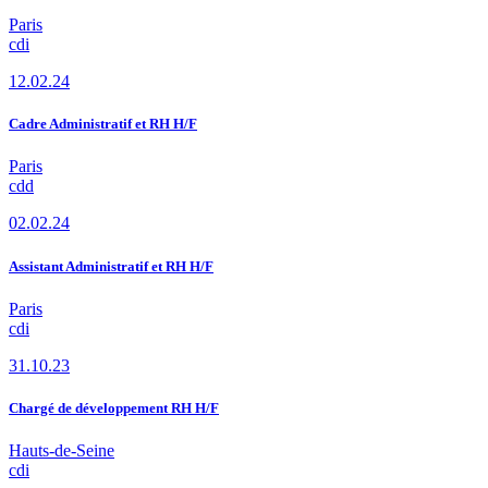
Paris
cdi
12.02.24
Cadre Administratif et RH H/F
Paris
cdd
02.02.24
Assistant Administratif et RH H/F
Paris
cdi
31.10.23
Chargé de développement RH H/F
Hauts-de-Seine
cdi