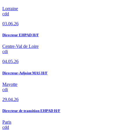
Lorraine
cdd
03.06.26
Directeur EHPAD H/F
Centre-Val de Loire
cdi
04.05.26
Directeur-Adjoint MAS H/F
Mayotte
cdi
29.04.26
Directeur de transition EHPAD H/F
Paris
cdd